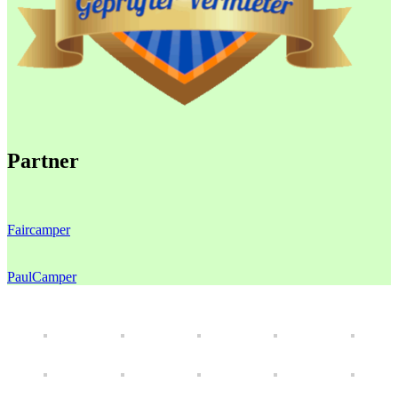
Partner
Faircamper
PaulCamper