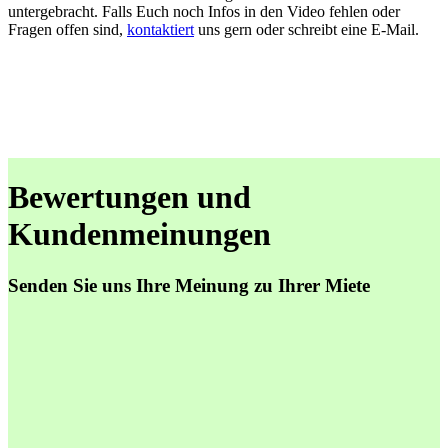
untergebracht. Falls Euch noch Infos in den Video fehlen oder
Fragen offen sind,
kontaktiert
uns gern oder schreibt eine E-Mail.
Bewertungen und
Kundenmeinungen
Senden Sie uns Ihre Meinung zu Ihrer Miete
Alles top! schreibt M. A. aus Berlin in 06/2022
Wir haben uns bei eweder für 5 Tage ein Wohnmobil gemietet und
waren insgesamt mehr als zufrieden. Die Abwicklung und
Einweisung waren hervorragend. Niko hat sich ausgiebig Zeit für