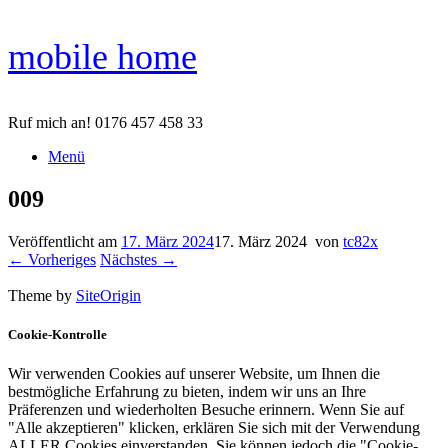
Zum
mobile home
Inhalt
springen
Ruf mich an! 0176 457 458 33
Menü
009
Veröffentlicht am
17. März 2024
17. März 2024
von
tc82x
← Vorheriges
Nächstes →
Theme by
SiteOrigin
Cookie-Kontrolle
Wir verwenden Cookies auf unserer Website, um Ihnen die
bestmögliche Erfahrung zu bieten, indem wir uns an Ihre
Präferenzen und wiederholten Besuche erinnern. Wenn Sie auf
"Alle akzeptieren" klicken, erklären Sie sich mit der Verwendung
ALLER Cookies einverstanden. Sie können jedoch die "Cookie-