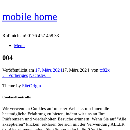
Zum
mobile home
Inhalt
springen
Ruf mich an! 0176 457 458 33
Menü
004
Veröffentlicht am
17. März 2024
17. März 2024
von
tc82x
← Vorheriges
Nächstes →
Theme by
SiteOrigin
Cookie-Kontrolle
Wir verwenden Cookies auf unserer Website, um Ihnen die
bestmögliche Erfahrung zu bieten, indem wir uns an Ihre
Präferenzen und wiederholten Besuche erinnern. Wenn Sie auf "Alle
akzeptieren" klicken, erklären Sie sich mit der Verwendung ALLER
Cookies einverstanden. Sie können jedoch die "Cookie-